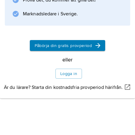
Prova det, du kommer att gilla det!
Marknadsledare i Sverige.
Information om artikeln
Påbörja din gratis provperiod
eller
Logga in
Är du lärare? Starta din kostnadsfria provperiod härifrån.