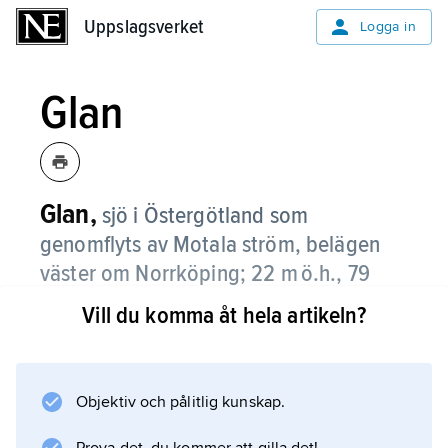
Uppslagsverket
Uppslagsverket
Logga in
Glan
Glan,
sjö i Östergötland som
genomflyts av Motala ström, belägen
väster om Norrköping; 22 m ö.h., 79
2
km
, 23 m djup.
Vill du komma åt hela artikeln?
På grund av sitt ringa djup och den stora ytan
är bottentemperaturen relativt hög under
Objektiv och pålitlig kunskap.
sommaren, ca 14 °C. G. är näringsrik och
siktdjupet litet.