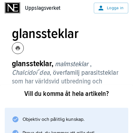
Uppslagsverket
Uppslagsverket
Logga in
glanssteklar
glanssteklar,
malmsteklar
,
Chalcidoiʹdea
, överfamilj parasitsteklar
som har världsvid utbredning och
omfattar ca 19 000 kända arter, varav ca
Vill du komma åt hela artikeln?
1 700 i Sverige.
De är vanligen mellan 0,2 (dvärgsteklar) och 5
mm långa, i undantagsfall ända upp till 30
Objektiv och pålitlig kunskap.
mm. De är ofta metalliskt blå eller gröna men