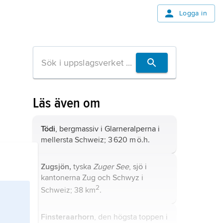
Logga in
Läs även om
Tödi
, bergmassiv i Glarneralperna i
mellersta Schweiz; 3 620 m ö.h.
Zugsjön,
tyska
Zuger See
, sjö i
kantonerna Zug och Schwyz i
2
Schweiz; 38 km
.
Finsteraarhorn
, den högsta toppen i