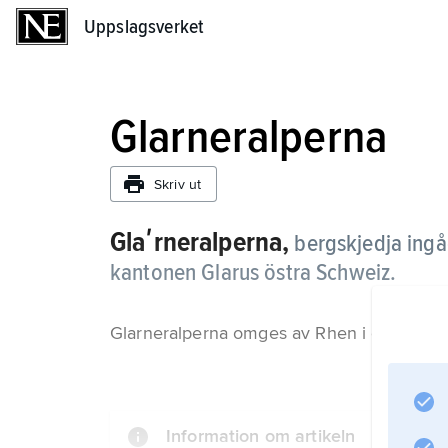
Uppslagsverket
Uppslagsverket
Glarneralperna
Skriv ut
Glaʹrneralperna,
bergskjedja ingå
kantonen Glarus östra Schweiz.
Glarneralperna omges av Rhen i öster och R
Information om artikeln