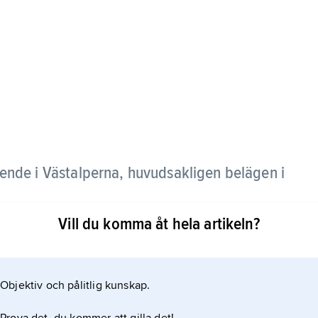
ende i Västalperna, huvudsakligen belägen i
Vill du komma åt hela artikeln?
euss i väster. Högsta topp är Tödi, 3 620 m ö.h.
Objektiv och pålitlig kunskap.