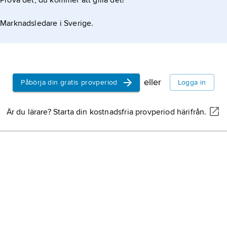
Prova det, du kommer att gilla det!
Marknadsledare i Sverige.
eller
Påbörja din gratis provperiod
Logga in
Är du lärare? Starta din kostnadsfria provperiod härifrån.