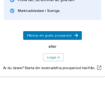
Prova det, du kommer att gilla det!
köpmannabosättningen spred sig i nya
riktningar. År 1451 grundades
Marknadsledare i Sverige.
Information om artikeln
Påbörja din gratis provperiod
eller
Logga in
Är du lärare? Starta din kostnadsfria provperiod härifrån.