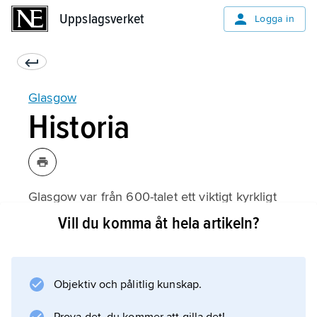
Uppslagsverket
Uppslagsverket
Logga in
Glasgow
Historia
Glasgow var från 600-talet ett viktigt kyrkligt
centrum tack vare relikerna av Sankt
Vill du komma åt hela artikeln?
Kentigern (Mungo). Under medeltiden var
Glasgow säte för en biskop men inte för
kunglig förvaltning. Stadsbebyggelsen
Objektiv och pålitlig kunskap.
förlades först till området vid katedralen, men
1175 fick Glasgow stadsprivilegier, och