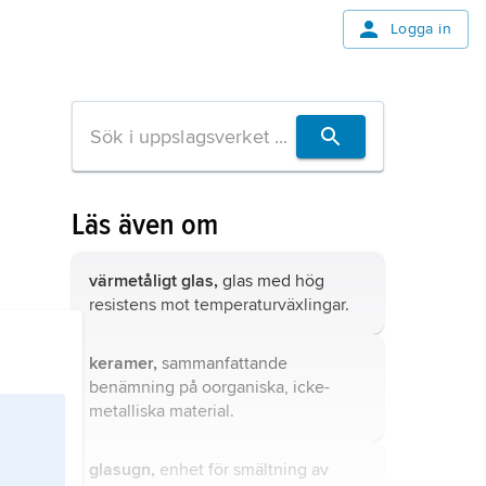
Logga in
Läs även om
värmetåligt glas,
glas med hög
resistens mot temperaturväxlingar.
keramer,
sammanfattande
benämning på oorganiska, icke-
metalliska material.
glasugn,
enhet för smältning av