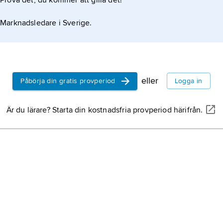
Prova det, du kommer att gilla det!
Marknadsledare i Sverige.
eller
Påbörja din gratis provperiod
Logga in
Är du lärare? Starta din kostnadsfria provperiod härifrån.