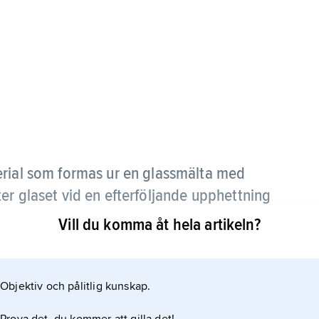
erial som formas ur en glassmälta med
er glaset vid en efterföljande upphettning
rtiklar.
Vill du komma åt hela artikeln?
g används i t.ex. spishällar, eldfasta kokkärl och
Objektiv och pålitlig kunskap.