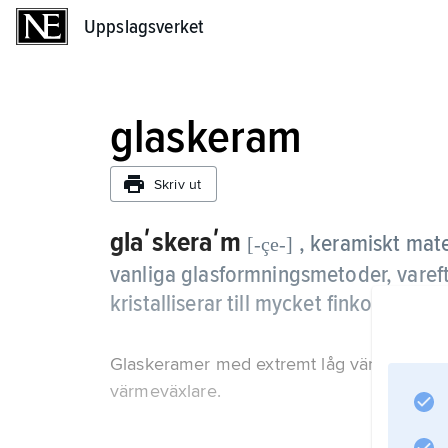
Uppslagsverket
Uppslagsverket
glaskeram
Skriv ut
glaʹskeraʹm
, keramiskt mat
[-çe-]
vanliga glasformningsmetoder, vareft
kristalliserar till mycket finkorniga pa
Glaskeramer med extremt låg värmeutvidgnin
värmeväxlare.