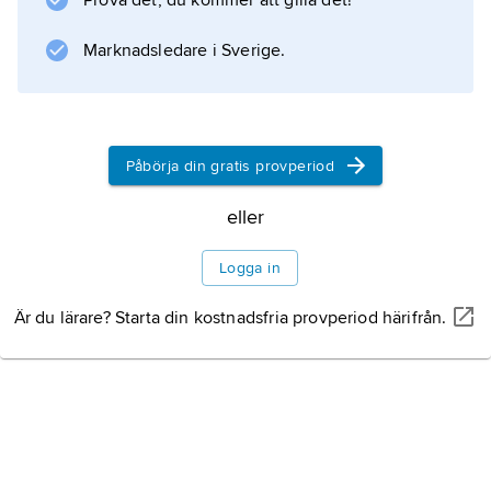
Prova det, du kommer att gilla det!
Information om artikeln
Marknadsledare i Sverige.
Påbörja din gratis provperiod
eller
Logga in
Är du lärare? Starta din kostnadsfria provperiod härifrån.