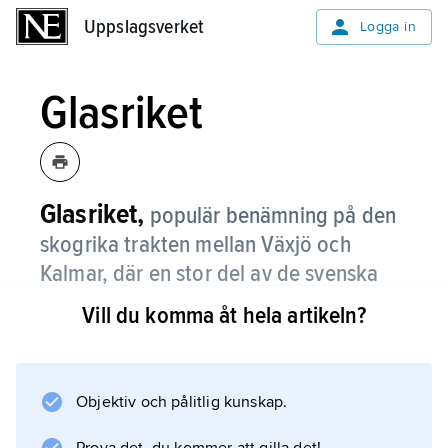
Uppslagsverket
Uppslagsverket
Logga in
Glasriket
Glasriket,
populär benämning på den
skogrika trakten mellan Växjö och
Kalmar, där en stor del av de svenska
glasbruken uppstod.
Vill du komma åt hela artikeln?
Numera finns ett tiotal större glasbruk kvar
samt ett antal mindre turist- och ateljébruk.
Objektiv och pålitlig kunskap.