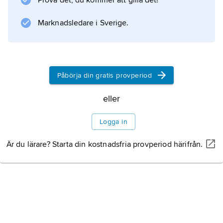
Prova det, du kommer att gilla det!
Marknadsledare i Sverige.
Påbörja din gratis provperiod
eller
Logga in
Är du lärare? Starta din kostnadsfria provperiod härifrån.