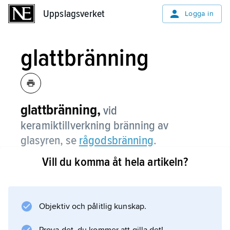
Uppslagsverket
Uppslagsverket
Logga in
glattbränning
glattbränning,
vid
keramiktillverkning bränning av
glasyren, se
rågodsbränning
.
Vill du komma åt hela artikeln?
Information om artikeln
Objektiv och pålitlig kunskap.