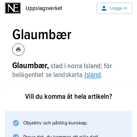
Uppslagsverket
Uppslagsverket
Logga in
Glaumbær
Glaumbær,
stad i norra Island; för
belägenhet se landskarta
Island
.
Vill du komma åt hela artikeln?
Information om artikeln
Objektiv och pålitlig kunskap.