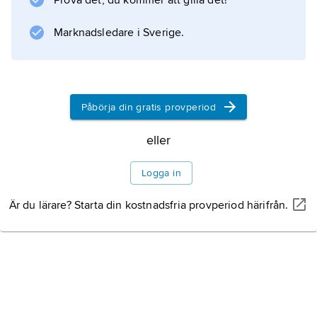
Prova det, du kommer att gilla det!
Marknadsledare i Sverige.
Påbörja din gratis provperiod
eller
Logga in
Är du lärare? Starta din kostnadsfria provperiod härifrån.