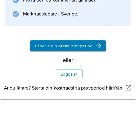
Prova det, du kommer att gilla det!
Marknadsledare i Sverige.
Påbörja din gratis provperiod
eller
Logga in
Är du lärare? Starta din kostnadsfria provperiod härifrån.