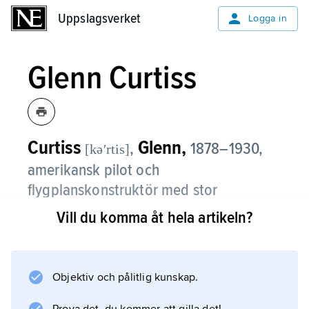
Uppslagsverket
Uppslagsverket
Logga in
Glenn Curtiss
Curtiss
Glenn,
,
1878–1930,
[kəʹrtis]
amerikansk pilot och
flygplanskonstruktör med stor
betydelse för utvecklingen av
Vill du komma åt hela artikeln?
flygindustrin i USA.
Curtiss’ 1917 utvidgade fabrik byggde ett stort
Objektiv och pålitlig kunskap.
antal stridsflygplan under första världskriget.
Han var även pionjär beträffande sjöflygplan.