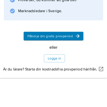
Prova det, du kommer att gilla det!
Se även
Curtiss–Wright Corporation
Marknadsledare i Sverige.
.
Påbörja din gratis provperiod
Information om artikeln
eller
Logga in
Är du lärare? Starta din kostnadsfria provperiod härifrån.