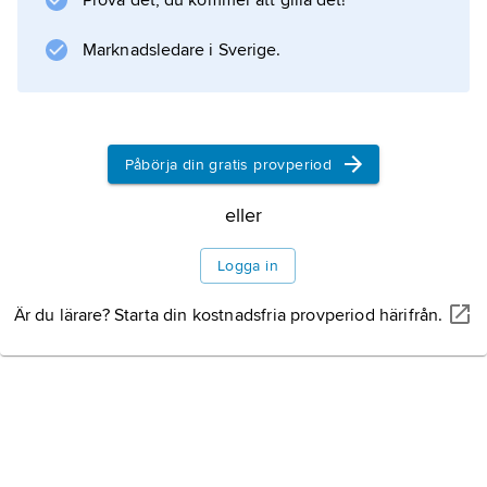
Prova det, du kommer att gilla det!
Marknadsledare i Sverige.
Påbörja din gratis provperiod
eller
Logga in
Är du lärare? Starta din kostnadsfria provperiod härifrån.