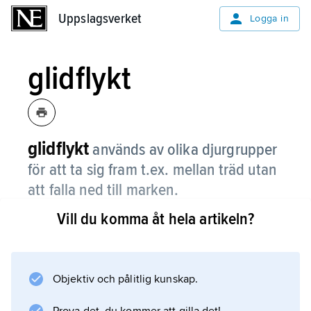
Uppslagsverket
Uppslagsverket
Logga in
glidflykt
glidflykt
används av olika djurgrupper
för att ta sig fram t.ex. mellan träd utan
att falla ned till marken.
Vill du komma åt hela artikeln?
Djuren kastar sig ut från ett träd och kan tack
vare flyghud eller hudflikar på kroppen
och/eller fötterna och svansen glida till ett
närbeläget träd utan att förlora mycket höjd.
Objektiv och pålitlig kunskap.
Bland djur som använder sig av glidflykt kan