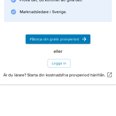
Prova det, du kommer att gilla det!
nämnas flygekorrar, flygpungekorrar,
pälsfladdrare, flygormar, flyggeckoödlor,
Marknadsledare i Sverige.
flygdrakar och flyggrodor. Man säger också
Påbörja din gratis provperiod
Information om artikeln
eller
Logga in
Är du lärare? Starta din kostnadsfria provperiod härifrån.