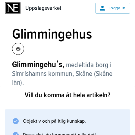
Uppslagsverket
Uppslagsverket
Logga in
Glimmingehus
Glimmingehuʹs,
medeltida borg i
Simrishamns kommun, Skåne (Skåne
län).
Vill du komma åt hela artikeln?
Glimmingehus är Nordens bäst bevarade
medeltidsborg. Den började byggas 1499 av
det danska riksrådet Jens Holgersen Ulfstand
med Adam van Düren som byggmästare och
Objektiv och pålitlig kunskap.
arkitekt. Byggnadsmaterialet är sandsten och