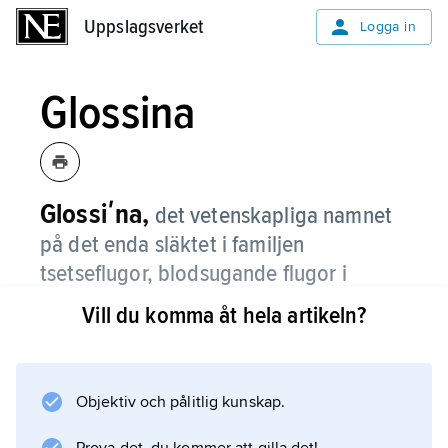
Uppslagsverket
Uppslagsverket
Logga in
Glossina
Glossiʹna,
det vetenskapliga namnet
på det enda släktet i familjen
tsetseflugor, blodsugande flugor i
tropiska Afrika.
Vill du komma åt hela artikeln?
Objektiv och pålitlig kunskap.
Information om artikeln