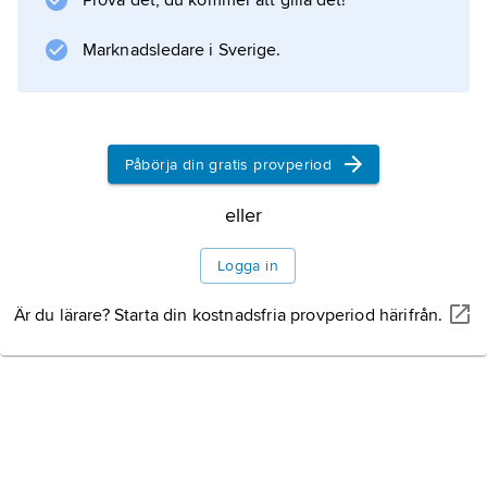
Prova det, du kommer att gilla det!
Marknadsledare i Sverige.
Påbörja din gratis provperiod
eller
Logga in
Är du lärare? Starta din kostnadsfria provperiod härifrån.