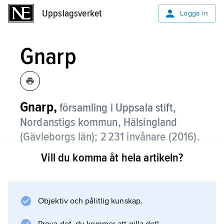
Uppslagsverket
Uppslagsverket
Logga in
Gnarp
Gnarp,
församling i Uppsala stift,
Nordanstigs kommun, Hälsingland
(Gävleborgs län); 2 231 invånare (2016).
Vill du komma åt hela artikeln?
Gnarp består av en koncentrerad
dalgångsbygd kring Gnarpsån och dess
tillflöden samt glesbebyggda skogsmarker
utanför denna.
Objektiv och pålitlig kunskap.