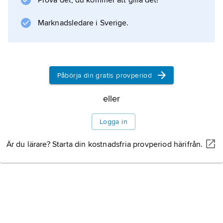
Prova det, du kommer att gilla det!
Marknadsledare i Sverige.
Information om artikeln
Påbörja din gratis provperiod
eller
Logga in
Är du lärare? Starta din kostnadsfria provperiod härifrån.