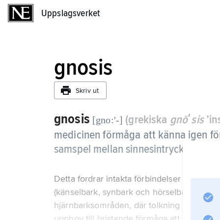
Uppslagsverket
Uppslagsverket
gnosis
Skriv ut
gnosis
(grekiska
gnōʹsis
’in
[gno:ʹ-]
medicinen förmåga att känna igen för
samspel mellan sinnesintryck och mi
Detta fordrar intakta förbindelser mellan
(känselbark, synbark och hörselbark), där e
hjärnbarksområden, där tolkning och minn
upphov till bristande förmåga att identifiera