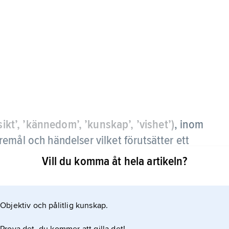
sikt’, ’kännedom’, ’kunskap’, ’vishet’)
, inom
emål och händelser vilket förutsätter ett
nnen.
Vill du komma åt hela artikeln?
 sinnesorganen och primära hjärnbarksområden
n grov återgivning sker, och andra s.k. associativa
Objektiv och pålitlig kunskap.
esjämförelse sker. Skador inom dessa områden ger
 välkända ting och företeelser, vilket kallas