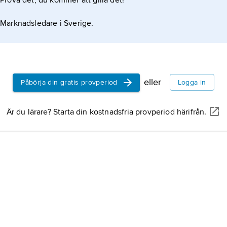
Prova det, du kommer att gilla det!
Marknadsledare i Sverige.
eller
Påbörja din gratis provperiod
Logga in
Är du lärare? Starta din kostnadsfria provperiod härifrån.