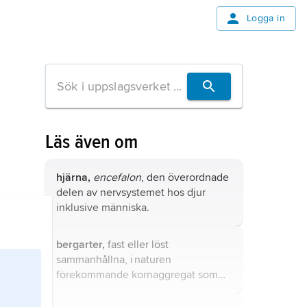
Logga in
Läs även om
hjärna,
encefalon
, den överordnade
delen av nervsystemet hos djur
inklusive människa.
bergarter,
fast eller löst
sammanhållna, i naturen
förekommande kornaggregat som
består av ett eller vanligen flera
mineral
.