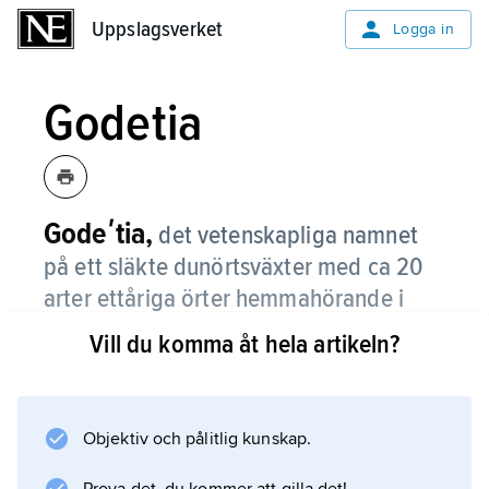
Uppslagsverket
Uppslagsverket
Logga in
Godetia
Godeʹtia,
det vetenskapliga namnet
på ett släkte dunörtsväxter med ca 20
arter ettåriga örter hemmahörande i
västra Nordamerika.
Vill du komma åt hela artikeln?
De har ett mer eller mindre busklikt växtsätt.
Bladen är motsatta, och de enkla eller fyllda
trattformiga blommorna i vitt, rosa, rött eller
Objektiv och pålitlig kunskap.
purpur sitter i klasar; också tvåfärgade