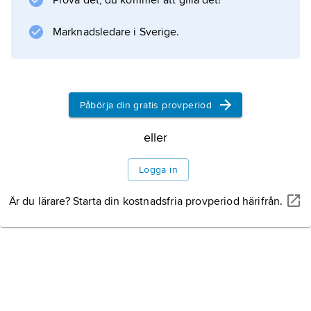
Prova det, du kommer att gilla det!
blommor kan förekomma. Frukten är en
undersittande kapsel. Flera arter odlas också i
Marknadsledare i Sverige.
Sverige som prydnadsväxter både utom- och
inomhus; de
Påbörja din gratis provperiod
Information om artikeln
eller
Logga in
Är du lärare? Starta din kostnadsfria provperiod härifrån.