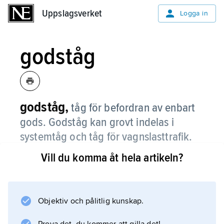
Uppslagsverket
Uppslagsverket
Logga in
godståg
godståg,
tåg för befordran av enbart
gods. Godståg kan grovt indelas i
systemtåg och tåg för vagnslasttrafik.
Vill du komma åt hela artikeln?
Systemtåg
är hela tåg avdelade för ett specifikt
godsflöde, som körs med ett minimum av
rangeringar; de mest renodlade systemtågen
Objektiv och pålitlig kunskap.
är malmtågen på Malmbanan. Tåg för