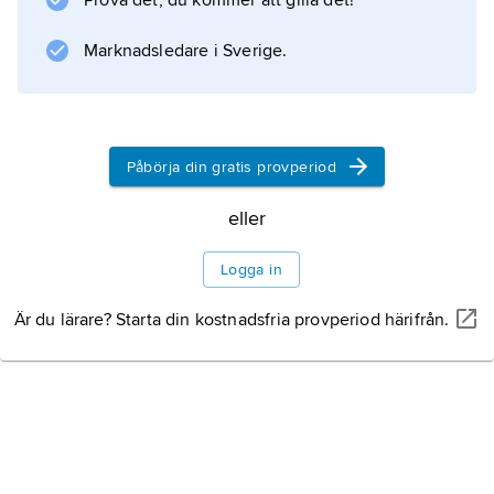
Prova det, du kommer att gilla det!
vagnslasttrafik kan delas upp i
matartåg
Marknadsledare i Sverige.
, från kundernas lastningsplatser till
rangerbangårdar, och
fjärrtåg
mellan rangerbangårdar. I Sverige
Påbörja din gratis provperiod
förekommer inte längre styckegodstrafik
eller
Logga in
Information om artikeln
Är du lärare? Starta din kostnadsfria provperiod härifrån.