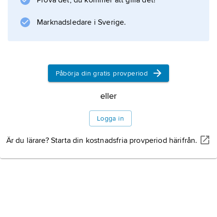
Prova det, du kommer att gilla det!
dansen i dansensembler i fasta koreografiska
mönster.
Marknadsledare i Sverige.
Information om artikeln
Påbörja din gratis provperiod
eller
Logga in
Är du lärare? Starta din kostnadsfria provperiod härifrån.