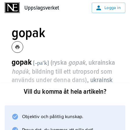
Uppslagsverket
Uppslagsverket
Logga in
gopak
gopak
(ryska
gopak
, ukrainska
[-paʹk]
hopák
, bildning till ett utropsord som
används under denna dans)
, ukrainsk
mansdans i 2/4 takt.
Vill du komma åt hela artikeln?
Ursprungligen var gopak en tävlingsdans där
alla dansande samlades i en ring för att sedan
en och en gå in i ringen och försöka överträffa
Objektiv och pålitlig kunskap.
varandra i akrobatiska rörelser. I dag används