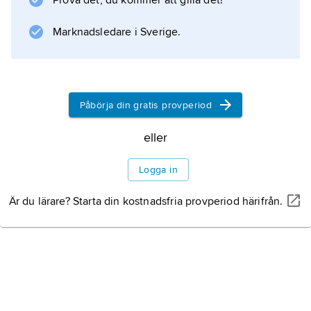
Prova det, du kommer att gilla det!
TV-serien ”Herrskap och tjänstefolk” (1970–
75).
Marknadsledare i Sverige.
Information om artikeln
Påbörja din gratis provperiod
eller
Logga in
Är du lärare? Starta din kostnadsfria provperiod härifrån.