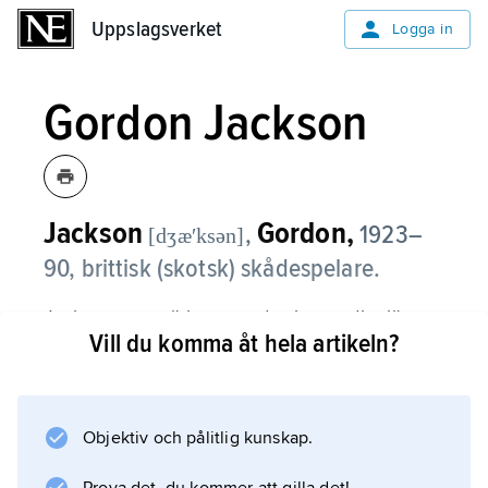
Uppslagsverket
Uppslagsverket
Logga in
Gordon Jackson
Jackson
Gordon,
,
1923–
[dʒæʹksən]
90, brittisk (skotsk) skådespelare.
Jackson uppmärksammades i en radiopjäs
Vill du komma åt hela artikeln?
och lockades till filmen 1942. Han fick ofta
spela sympatiska biroller, t.ex. i ”Massor av
whisky” (1948), ”Myteriet på Bounty” (1962)
och ”Fallet Ipcress” (1965). För en större
Objektiv och pålitlig kunskap.
publik var Jackson känd som butlern Hudson i