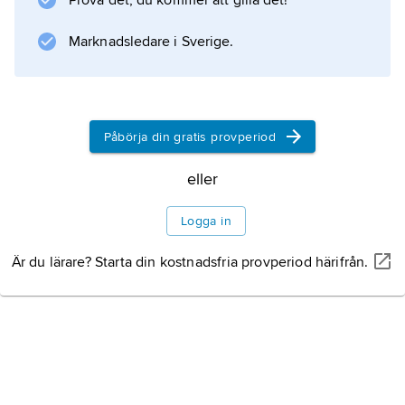
Prova det, du kommer att gilla det!
Stalins styre, en framträdande roll i landets
ekonomi och näringsliv, t.ex. vid
Marknadsledare i Sverige.
femårsplanernas utformning och
genomförande.
Påbörja din gratis provperiod
Information om artikeln
eller
Logga in
Är du lärare? Starta din kostnadsfria provperiod härifrån.