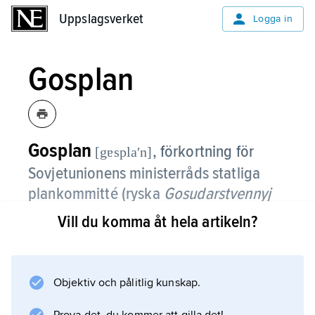
Uppslagsverket
Uppslagsverket
Logga in
Gosplan
Gosplan
, förkortning för
[gɐsplaʹn]
Sovjetunionens ministerråds statliga
plankommitté (ryska
Gosudarstvennyj
planovyj komitet soveta ministrov
Vill du komma åt hela artikeln?
SSSR
).
Gosplan var sedan 1921 sovjetregeringens,
Objektiv och pålitlig kunskap.
och därmed kommunistpartiets, centrala
ekonomiska planorgan och fick, särskilt under