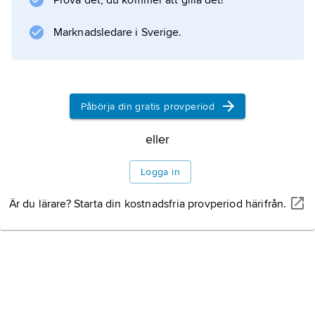
Prova det, du kommer att gilla det!
Marknadsledare i Sverige.
Information om artikeln
Påbörja din gratis provperiod
eller
Logga in
Är du lärare? Starta din kostnadsfria provperiod härifrån.