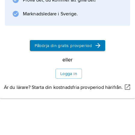
Prova det, du kommer att gilla det!
Marknadsledare i Sverige.
Information om artikeln
Påbörja din gratis provperiod
eller
Logga in
Är du lärare? Starta din kostnadsfria provperiod härifrån.