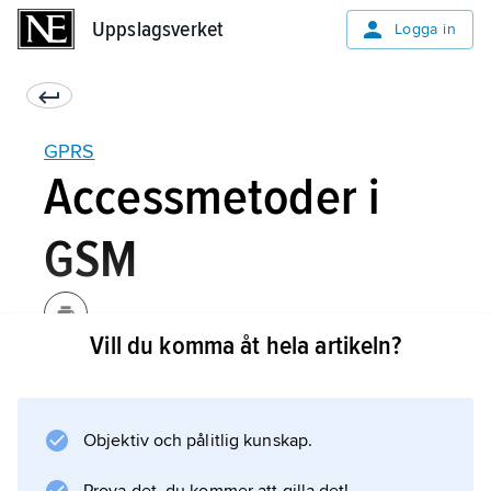
Uppslagsverket
Uppslagsverket
Logga in
GPRS
Accessmetoder i
GSM
Vill du komma åt hela artikeln?
GSM använder två tekniker, så kallade
accessmetoder, för att möjliggöra
kommunikation mellan flera mobila enheter
Objektiv och pålitlig kunskap.
och en basstation utan att de stör varandra: