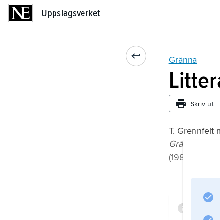
Uppslagsverket
Uppslagsverket
Gränna
Litte
Skriv ut
T. Grennfelt m
Gränna Vising
(1980).
Infor