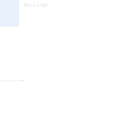
ndskap i södra Sverige.
t i Västeuropa.
erna,
stat i
ropa.
 i Nordeuropa.
tat i Nordeuropa.
at på Skandinaviska
ra Europa.
 östra Asien.