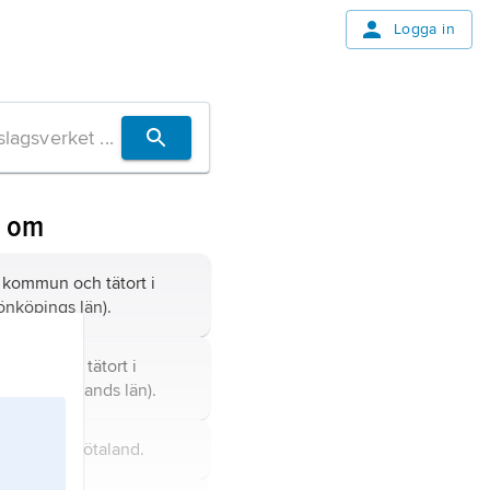
Logga in
n om
kommun och tätort i
önköpings län).
ommun och tätort i
ästra Götalands län).
andskap i Götaland.