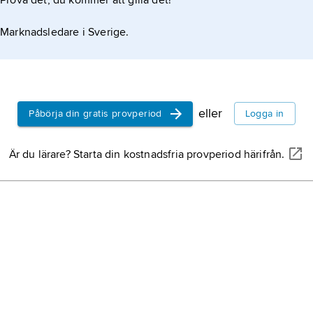
Prova det, du kommer att gilla det!
Halland,
la
Marknadsledare i Sverige.
Belgien,
sta
Nederländ
Nordvästeu
eller
Påbörja din gratis provperiod
Logga in
Norge,
stat
Är du lärare? Starta din kostnadsfria provperiod härifrån.
Danmark,
s
Sverige,
st
halvön, nor
Kina,
stat i