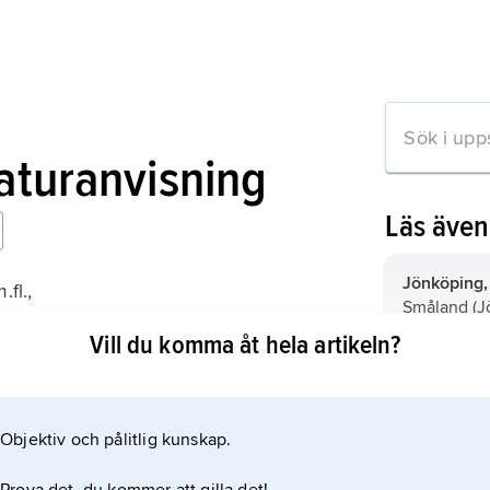
raturanvisning
Läs äve
Jönköping,
.fl.,
Småland (J
sö historia
Vill du komma åt hela artikeln?
Kungälv,
k
Bohuslän (V
Objektiv och pålitlig kunskap.
Småland,
l
mation om artikeln