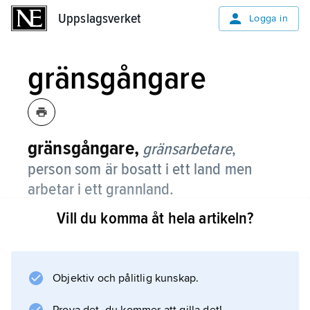
Uppslagsverket
Uppslagsverket
Logga in
gränsgångare
gränsgångare,
gränsarbetare
,
person som är bosatt i ett land men
arbetar i ett grannland.
Vill du komma åt hela artikeln?
Ofta regleras de sociala och ekonomiska
villkoren genom bilaterala eller internationella
överenskommelser och rekommendationer.
Norden, liksom EES, har gemensam
Objektiv och pålitlig kunskap.
arbetsmarknad, men endast för medborgare i