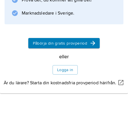
Prova det, du kommer att gilla det!
nordiska respektive EES-länder. I Norden finns
gränsgångare främst i Öresunds- och
Marknadsledare i Sverige.
Arvikaområdena samt Tornedalen.
Påbörja din gratis provperiod
Information om artikeln
eller
Logga in
Är du lärare? Starta din kostnadsfria provperiod härifrån.