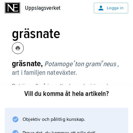
Uppslagsverket
Uppslagsverket
Logga in
gräsnate
gräsnate,
Potamogeʹton gramiʹneus
,
art i familjen nateväxter.
Det är en flerårig, vattenlevande ört med
Vill du komma åt hela artikeln?
greniga, uppemot meterlånga stjälkar, som
nedtill bär oskaftade, lansettlika, tunna
undervattensblad av mycket växlande storlek
och upptill bär långskaftade, ovala, läderartade
Objektiv och pålitlig kunskap.
flytblad, som blir 2–3 cm långa; ibland finns