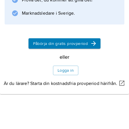
Prova det, du kommer att gilla det!
bara flytblad. De små blommorna sitter i
gröna, toppställda, 3–4 cm långa ax på
Marknadsledare i Sverige.
Information om artikeln
Påbörja din gratis provperiod
eller
Logga in
Är du lärare? Starta din kostnadsfria provperiod härifrån.