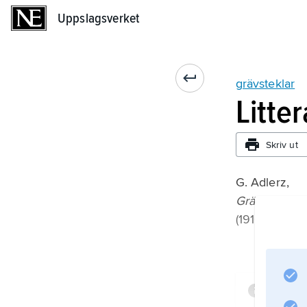
Uppslagsverket
Uppslagsverket
grävsteklar
Litte
Skriv ut
G. Adlerz,
Grävsteklarna
(1916, nytryc
Infor