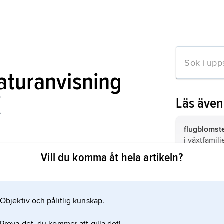
raturanvisning
Läs äve
flugblomste
i växtfamilj
s liv
Vill du komma åt hela artikeln?
k 1984);
steklar,
Hy
insekter so
utbredning
arter, vara
Objektiv och pålitlig kunskap.
mation om artikeln
800 i Sveri
termiter
,
Is
antalet obe