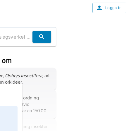
Logga in
n om
r,
Ophrys insectifera
, art
en orkidéer.
menoptera
, ordning
m har världsvid
 och omfattar ca 150 000
v uppskattningsvis ca 8
ge (ca 7 500 beskrivna);
optera
, ordning insekter
skrivna arter är dock