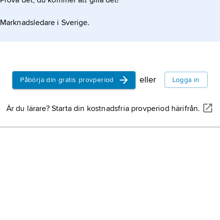
Prova det, du kommer att gilla det!
som har vä
mycket stor
omfattar ca 
Marknadsledare i Sverige.
tropiska–s
endast två 
fikonstekla
parasitstekl
glanssteklar
eller
Påbörja din gratis provperiod
Logga in
humlor,
Bo
Är du lärare? Starta din kostnadsfria provperiod härifrån.
insekter
,
H
stammen le
evolution
,
(utveckling
ärftliga eg