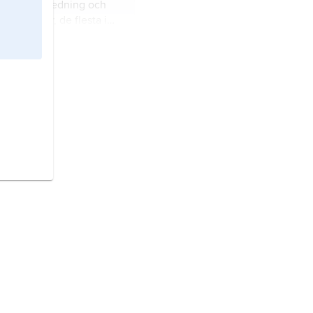
rldsvid utbredning och
t.
2 300 arter, de flesta i
ubtropiska områden,
arter i Sydeuropa.
r,
Agaonidae
, familj
ar i överfamiljen
.
mbini
, grupp sociala bin.
exapoda
, överklass i
ddjur.
 inom biologin förändring
) av organismernas
enskaper över tiden.