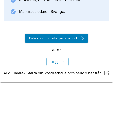
Prova det, du kommer att gilla det!
Marknadsledare i Sverige.
Påbörja din gratis provperiod
eller
Logga in
Är du lärare? Starta din kostnadsfria provperiod härifrån.