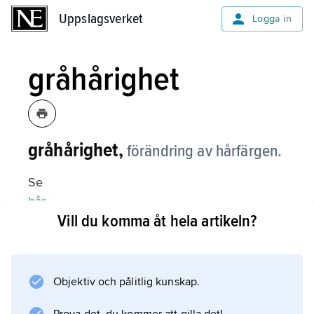
Uppslagsverket
Uppslagsverket
Logga in
gråhårighet
gråhårighet,
förändring av hårfärgen.
Se
hår
Vill du komma åt hela artikeln?
.
Objektiv och pålitlig kunskap.
Information om artikeln