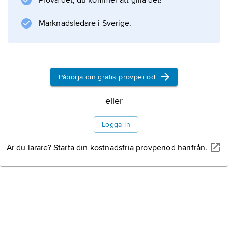
Prova det, du kommer att gilla det!
grågrön, sidorna något ljusare och buken
silvergrå.
Marknadsledare i Sverige.
Information om artikeln
Påbörja din gratis provperiod
eller
Logga in
Är du lärare? Starta din kostnadsfria provperiod härifrån.