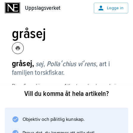
Uppslagsverket
Uppslagsverket
Logga in
gråsej
gråsej,
sej
,
Pollaʹchius viʹrens
,
art i
familjen torskfiskar.
Den finns längs norra Atlantens kuster och är
Vill du komma åt hela artikeln?
allmän längs svenska västkusten. Den blir upp
till 120 cm lång och är långsträckt med något
utskjutande underkäke. Den har tre ryggfenor
och två analfenor. Stjärtfenan är djupt
Objektiv och pålitlig kunskap.
inskuren och sidolinjen rak. Ryggen är