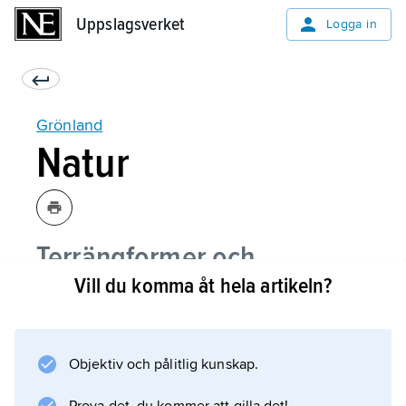
Uppslagsverket
Uppslagsverket
Logga in
Grönland
Natur
Terrängformer och
Vill du komma åt hela artikeln?
berggrund
Klimat
Objektiv och pålitlig kunskap.
Växtliv