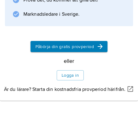
Prova det, du kommer att gilla det!
Djurliv
Marknadsledare i Sverige.
Naturskydd
Påbörja din gratis provperiod
eller
Information om artikeln
Logga in
Är du lärare? Starta din kostnadsfria provperiod härifrån.