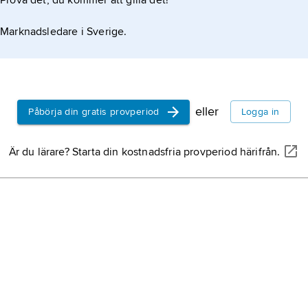
Prova det, du kommer att gilla det!
Marknadsledare i Sverige.
eller
Påbörja din gratis provperiod
Logga in
Är du lärare? Starta din kostnadsfria provperiod härifrån.