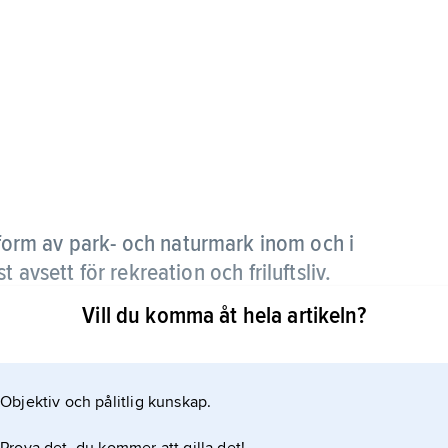
form av park- och naturmark inom och i
 avsett för rekreation och friluftsliv.
Vill du komma åt hela artikeln?
betydelse som absorbent av luftföroreningar.
s ibland grönbälte. – Grönområde används ibland
Objektiv och pålitlig kunskap.