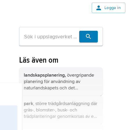
Logga in
Läs även om
landskapsplanering,
övergripande
planering för användning av
naturlandskapets och det
kulturpåverkade landskapets
resurser i form av mark, vatten, luft
park
, större trädgårdsanläggning där
och vegetation.
gräs-, blomster-, busk- och
trädplanteringar genomkorsas av ett
system av promenadvägar och där
kanaler och dammar tillsammans