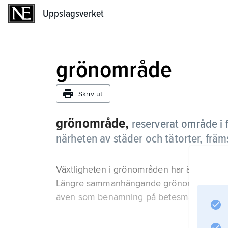
Uppslagsverket
Uppslagsverket
grönområde
Skriv ut
grönområde,
reserverat område i 
närheten av städer och tätorter, främst
Växtligheten i grönområden har även stor 
Längre sammanhängande grönområde kalla
även som benämning på betesmark.