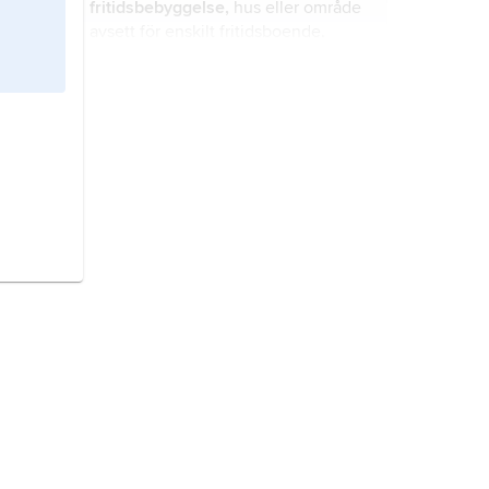
fritidsbebyggelse,
hus eller område
med skulpturer, fontäner, paviljonger
avsett för enskilt fritidsboende.
samt andra mindre byggnadsverk
ofta ingår.
frukost
, morgonmål.
Höör,
kommun och tätort i Skåne
(Skåne län).
stäpp
, i ursprunglig mening
grässtäpp
, gräsdominerat område
nästan helt utan träd eller större
buskar.
Sandviken,
kommun och tätort i
Gästrikland (Gävleborgs län).