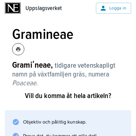
Uppslagsverket
Uppslagsverket
Logga in
Gramineae
Gramiʹneae,
tidigare vetenskapligt
namn på växtfamiljen gräs, numera
Poaceae
.
Vill du komma åt hela artikeln?
Information om artikeln
Objektiv och pålitlig kunskap.