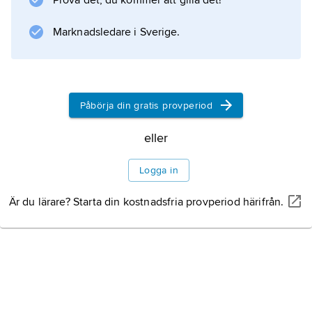
Prova det, du kommer att gilla det!
Marknadsledare i Sverige.
Påbörja din gratis provperiod
eller
Logga in
Är du lärare? Starta din kostnadsfria provperiod härifrån.