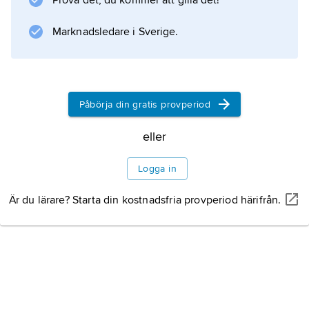
Prova det, du kommer att gilla det!
Marknadsledare i Sverige.
Påbörja din gratis provperiod
eller
Logga in
Är du lärare? Starta din kostnadsfria provperiod härifrån.