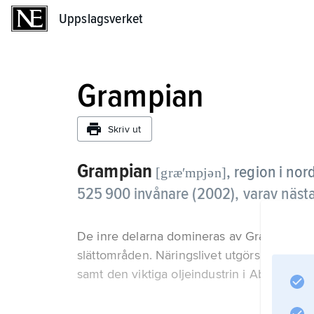
Uppslagsverket
Uppslagsverket
Grampian
Skriv ut
Grampian
,
region i nor
[græʹmpjən]
525 900 invånare (2002), varav näst
De inre delarna domineras av Grampianber
slättområden. Näringslivet utgörs av jordbru
samt den viktiga oljeindustrin i Aberdeen.