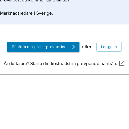
Prova det, du kommer att gilla det!
Marknadsledare i Sverige.
eller
Påbörja din gratis provperiod
Logga in
Är du lärare? Starta din kostnadsfria provperiod härifrån.