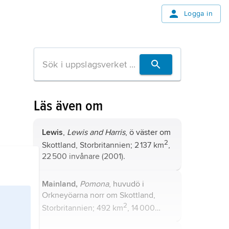
Logga in
Läs även om
Lewis
,
Lewis and Harris
, ö väster om
2
Skottland, Storbritannien; 2 137 km
,
22 500 invånare (2001).
Mainland,
Pomona
, huvudö i
Orkneyöarna norr om Skottland,
2
Storbritannien; 492 km
, 14 000
invånare (2001).