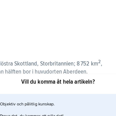
2
döstra Skottland, Storbritannien; 8 752 km
,
an hälften bor i huvudorten Aberdeen.
Vill du komma åt hela artikeln?
gen. Vid de bägge kusterna finns smala bördiga
k, fiske, livsmedelsindustri, whiskytillverkning
Objektiv och pålitlig kunskap.