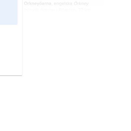
Orkneyöarna
, engelska
Orkney
Islands
, ögrupp i Atlanten, 32 km
norr om Skottland, Storbritannien;
2
976 km
, 18 400 invånare (2001).
Kokand,
stad i Uzbekistan; 187 500
invånare (2005).
Istrien,
kroatiska
Istra
, halvö i
nordöstra Adriatiska havet; 3 160
2
km
.
Kampanien,
italienska
Campania
,
region i södra Italien, med kust mot
Tyrrenska havet.
Bretagne
, region i nordvästra
2
Frankrike; 26 010 km
, 3,3 miljoner
invånare (2019).