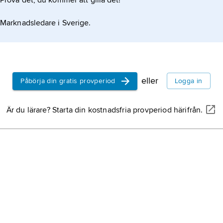
Prova det, du kommer att gilla det!
Marknadsledare i Sverige.
eller
Påbörja din gratis provperiod
Logga in
Är du lärare? Starta din kostnadsfria provperiod härifrån.