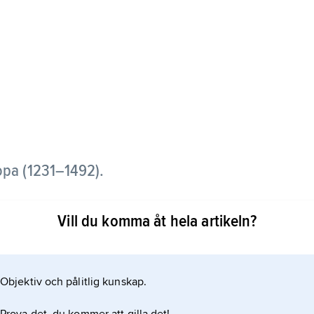
opa (1231–1492).
mohadernas välde och styrdes av den nasridiska
Vill du komma åt hela artikeln?
rovinserna Granada, Málaga och Almería i
 mycket tack vare områdets svårtillgängliga terräng
et upplevde en glansperiod under Muhammad V
Objektiv och pålitlig kunskap.