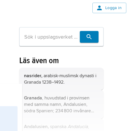
Logga in
Läs även om
nasrider,
arabisk-muslimsk dynasti i
Granada 1238–1492.
Granada
, huvudstad i provinsen
med samma namn, Andalusien,
södra Spanien; 234 800 invånare
(2016).
Andalusien,
spanska
Andalucía
,