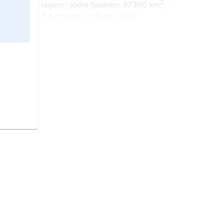
2
region i södra Spanien; 87 300 km
,
8,4 miljoner invånare (2016).
Egypten,
stat huvudsakligen
belägen i nordöstra Afrika; även
Sinaihalvön i sydvästra Asien ligger
inom Egyptens gränser.
Marocko,
stat i norra Afrika.
Spanien,
stat i sydvästra Europa.
Algeriet,
republik i Nordafrika.