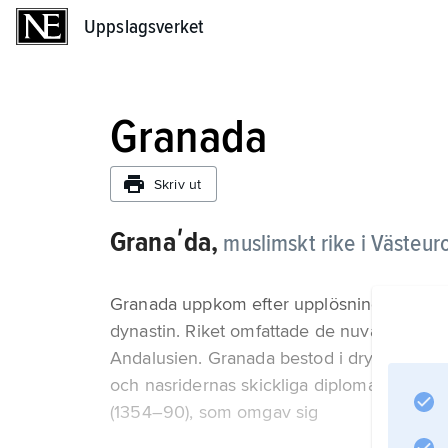
Uppslagsverket
Uppslagsverket
Granada
Skriv ut
Granaʹda,
muslimskt rike i Västeur
Granada uppkom efter upplösningen av al
dynastin. Riket omfattade de nuvarande p
Andalusien. Granada bestod i drygt 250 år
och nasridernas skickliga diplomati. Rik
(1354–90), som omgav sig