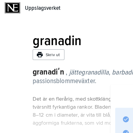
Uppslagsverket
Uppslagsverket
granadin
Skriv ut
granadiʹn
,
jättegranadilla
,
barbad
passionsblommeväxter.
Det är en flerårig, med skottklängen klättr
tvärsnitt fyrkantiga rankor. Bladen är enkl
8–12 cm i diameter, är vita till blå, violett
äggformiga frukterna, som vid mognaden 