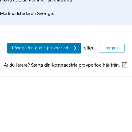
Prova det, du kommer att gilla det!
Marknadsledare i Sverige.
eller
Påbörja din gratis provperiod
Logga in
Är du lärare? Starta din kostnadsfria provperiod härifrån.