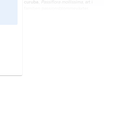
curuba
,
Passiflora mollissima
, art i
familjen passionsblommeväxter.
okra
,
Abelmoschus esculentus
(synonym
Hibiscus esculentus
), art i
familjen malvaväxter.
feijoa,
Acca sellowiana
, synonym
Feijoa sellowiana
, art i familjen
myrtenväxter.
rödek,
Quercus rubra
(syn.
Q.
borealis
), art i familjen bokväxter.
aubergine
,
aubergin
,
äggplanta
,
Solanum melongena
, art i familjen
potatisväxter.