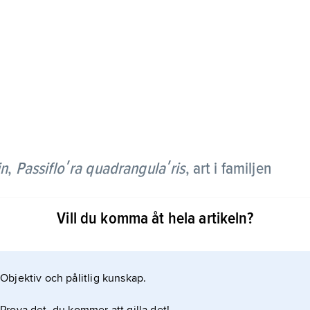
in
,
Passifloʹra quadrangulaʹris
, art i familjen
Vill du komma åt hela artikeln?
ande växt som har upp till 8 m långa, grova och i
a, helbräddade, stora och ovala. Blommorna, som blir
a eller purpurfärgade, ibland tvåfärgade. De
Objektiv och pålitlig kunskap.
är