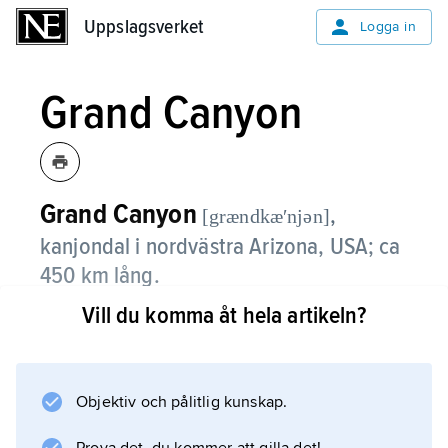
Uppslagsverket
Uppslagsverket
Logga in
Grand Canyon
Grand Canyon
,
[grændkæʹnjən]
kanjondal i nordvästra Arizona, USA; ca
450 km lång.
Vill du komma åt hela artikeln?
Under ca 6 miljoner år har Coloradofloden
skurit sig ned i berggrunden och bildat en
maximalt 1 800 m djup och 16 km bred
dalgång. I botten påträffas hårda prekambriska
Objektiv och pålitlig kunskap.
bergarter, upp till 2 miljarder år gamla. I