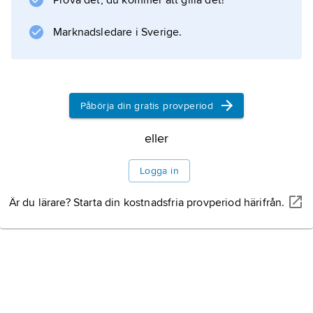
Prova det, du kommer att gilla det!
sluttningarna finns sandstenar, skiffrar och
kalkstenar av paleozoisk och mesozoisk ålder.
Marknadsledare i Sverige.
Särskilt i gryningen
Påbörja din gratis provperiod
Information om artikeln
eller
Logga in
Är du lärare? Starta din kostnadsfria provperiod härifrån.