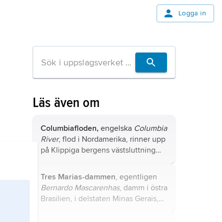
Logga in
Läs även om
Columbiafloden,
engelska
Columbia
River
, flod i Nordamerika, rinner upp
på Klippiga bergens västsluttning
och mottar tillflöden från den
kanadensiska provinsen British
Tres Marias-dammen
, egentligen
Columbia och från de amerikanska
Bernardo Mascarenhas
, damm i östra
delstaterna Montana och Idaho.
Brasilien, i delstaten Minas Gerais,
färdig 1961.