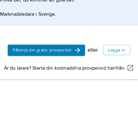
Prova det, du kommer att gilla det!
 lång, finns ett av världens största kraftverk med
Marknadsledare i Sverige.
eller
Påbörja din gratis provperiod
Logga in
Är du lärare? Starta din kostnadsfria provperiod härifrån.