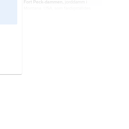
Fort Peck-dammen,
jorddamm i
Montana, USA, som färdigställdes
1940 i övre Missouriflodens lopp för
att dämpa farligt höga flöden och
reducera översvämningsriskerna
Ilha Solteira
, damm med kraftverk i
nedströms.
Brasilien, i övre delen av floden
Paraná.
Sardar Sarovar-dammen,
damm
och vattenkraftverk i Narmadafloden
vid Navagam, Gujarat, Indien, invigd
2017.
Volgograds damm och kraftverk,
tidigare
XXII kongressens kraftverk
,
hög damm med stort vattenkraftverk
i Volga i Ryssland, färdig 1958.
Mica
, damm och kraftverk i Klippiga
bergen i västra Kanada i övre
Columbiafloden.