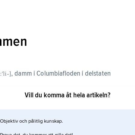
mmen
,
damm i Columbiafloden i delstaten
ʹli-]
Vill du komma åt hela artikeln?
 km
Objektiv och pålitlig kunskap.