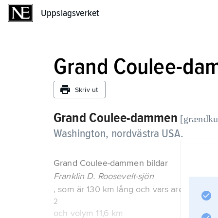
Uppslagsverket
Uppslagsverket
Grand Coulee-da
Skriv ut
Grand Coulee-dammen
[grændku:
Washington, nordvästra USA.
Grand Coulee-dammen bildar
Franklin D. Roosevelt-sjön
, som är 130 km lång och vars area är 321
2
och volym 11,6 km