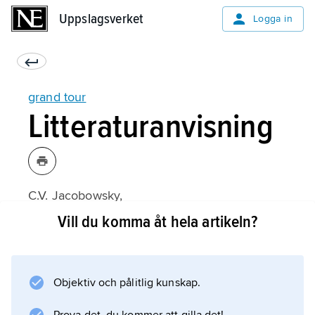
Uppslagsverket
Uppslagsverket
Logga in
grand tour
Litteraturanvisning
C.V. Jacobowsky,
Svenskar i främmande land under gångna
Vill du komma åt hela artikeln?
tider
(1930);
Objektiv och pålitlig kunskap.