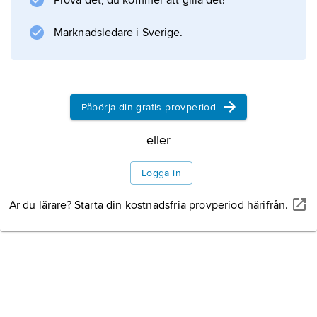
Prova det, du kommer att gilla det!
Information om artikeln
Marknadsledare i Sverige.
Påbörja din gratis provperiod
eller
Logga in
Är du lärare? Starta din kostnadsfria provperiod härifrån.