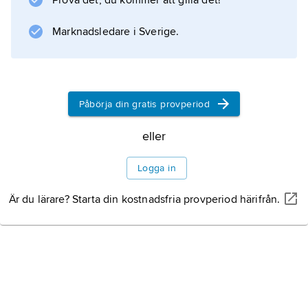
Prova det, du kommer att gilla det!
Marknadsledare i Sverige.
Påbörja din gratis provperiod
eller
Logga in
Är du lärare? Starta din kostnadsfria provperiod härifrån.