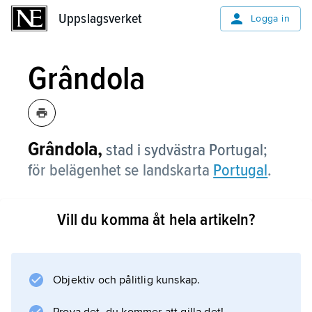
Uppslagsverket
Uppslagsverket
Logga in
Grândola
Grândola,
stad i sydvästra Portugal;
för belägenhet se landskarta
Portugal
.
Vill du komma åt hela artikeln?
Information om artikeln
Objektiv och pålitlig kunskap.