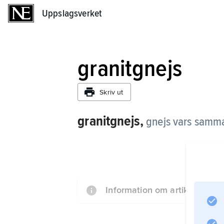
Uppslagsverket
Uppslagsverket
granitgnejs
Skriv ut
granitgnejs,
gnejs vars samm
Information om artikeln