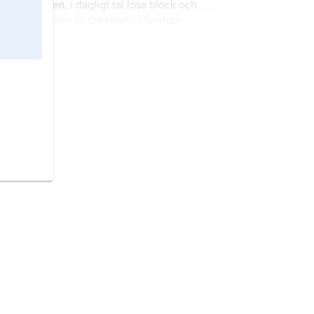
gråsten,
i dagligt tal lösa block och
marksten av urbergets ofyndiga
bergarter, främst gnejs och granit.
gråberg,
i dagligt tal benämning på
urbergets bergarter i fast klyft, i
synnerhet gnejs och granit; jämför
gråsten
.
granitporfyr,
gångbergart med
samma sammansättning som granit.
Fichtelgebirge
, granklädd
bergsplatå i nordöstra Bayern,
Tyskland, nära gränsen mot
Tjeckien.
scoria
, blåsrumsrikt lavafragment
som kastats ur en vulkankrater eller
bildats ovanpå ett lavaflöde.