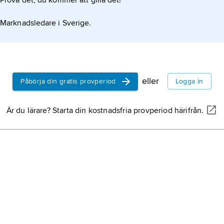
Prova det, du kommer att gilla det!
Marknadsledare i Sverige.
eller
Påbörja din gratis provperiod
Logga in
Är du lärare? Starta din kostnadsfria provperiod härifrån.