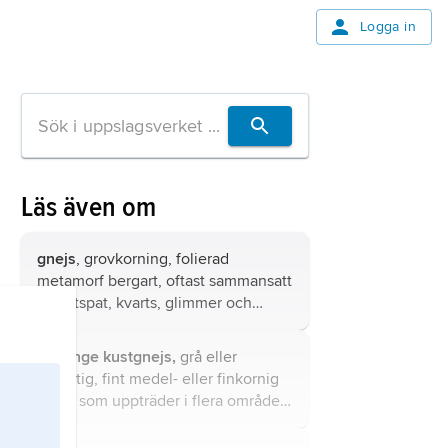
Logga in
Läs även om
gnejs
, grovkorning, folierad
metamorf bergart, oftast sammansatt
av fältspat, kvarts, glimmer och
eventuellt även amfibol, dvs. en
granitisk till granitoid
Blekinge kustgnejs,
grå eller
sammansättning.
rödaktig, fint medel- eller finkornig
gnejs som uppträder i flera områden
i Blekinge.