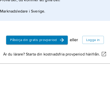
Prova det, du kommer att gilla det!
etrus
Tyrrh
Marknadsledare i Sverige.
Mella
guld
benä
ädla 
eller
Påbörja din gratis provperiod
Logga in
emalj
varel
emal
Är du lärare? Starta din kostnadsfria provperiod härifrån.
och d
tekni
måla
speg
metal
reflek
germ
term 
nume