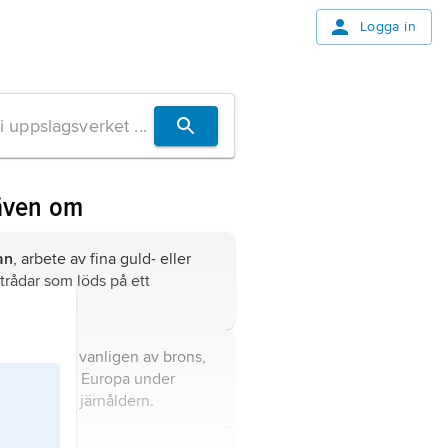
Logga in
även om
ran
, arbete av fina guld- eller
rtrådar som löds på ett
rlag.
a
, dräktnål, vanligen av brons,
nt använd i Europa under
åldern och järnåldern.