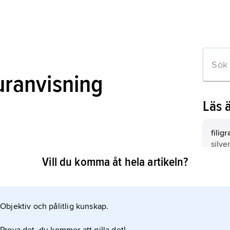
uranvisning
Läs 
filig
silve
ranulation Work of the Viking Period
unde
Vill du komma åt hela artikeln?
fibul
allmä
brons
Objektiv och pålitlig kunskap.
 om artikeln