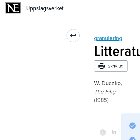
Uppslagsverket
Uppslagsverket
granulering
Litterat
Skriv ut
W. Duczko,
The Filigree and G
(1985).
Information