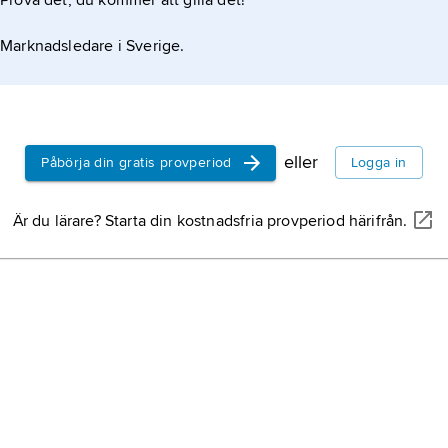
Prova det, du kommer att gilla det!
Marknadsledare i Sverige.
eller
Påbörja din gratis provperiod
Logga in
Är du lärare? Starta din kostnadsfria provperiod härifrån.