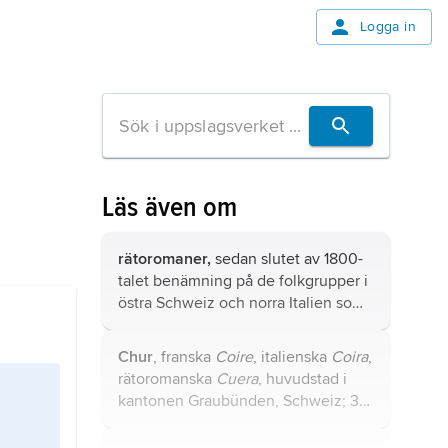
Logga in
Läs även om
rätoromaner,
sedan slutet av 1800-
talet benämning på de folkgrupper i
östra Schweiz och norra Italien som
talar dialekter av
rätoromanska
.
Chur
, franska
Coire
, italienska
Coira
,
rätoromanska
Cuera
, huvudstad i
kantonen Graubünden, Schweiz; 34
400 invånare (2014).