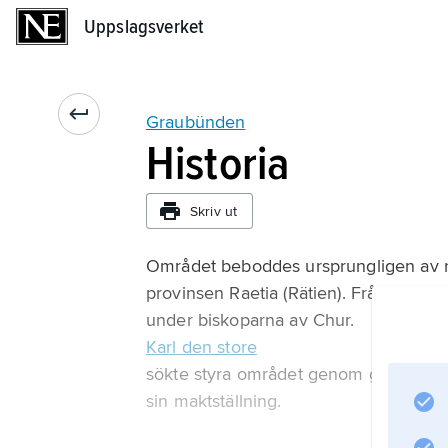
Uppslagsverket
Uppslagsverket
Graubünden
Historia
Skriv ut
Området beboddes ursprungligen av rät
provinsen Raetia (Rätien). Från 500-tale
under biskoparna av Chur.
Karl den store
sökte styra området genom grevar i bö
sin maktställning.