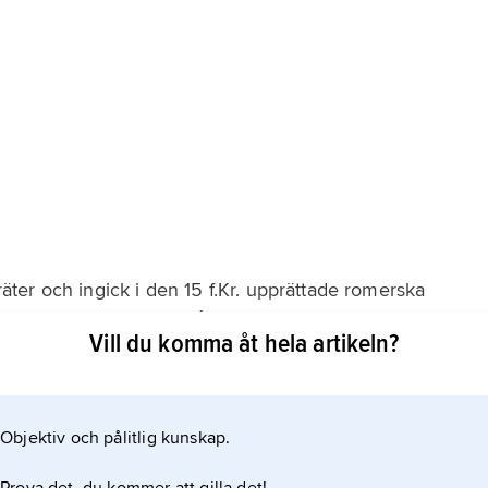
er och ingick i den 15 f.Kr. upprättade romerska
t till 700-talet var området i praktiken självständigt
Vill du komma åt hela artikeln?
rjan av 800-talet, men på 900-talet återfick biskopen
Objektiv och pålitlig kunskap.