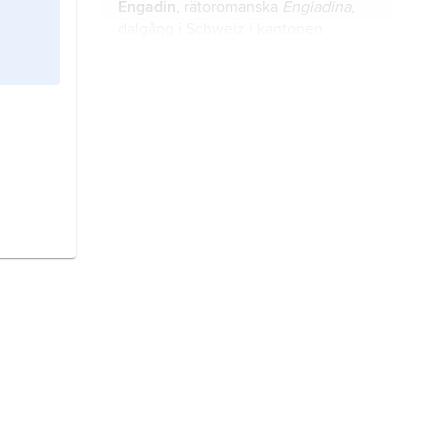
Engadin
, rätoromanska
Engiadina
,
dalgång i Schweiz i kantonen
Graubünden.
Nidwalden,
officiellt
Unterwalden
nid dem Wald
, kanton i mellersta
2
Schweiz; 276 km
, 41 900 invånare
(2014).
Ticino,
tyska och franska
Tessin
,
2
kanton i södra Schweiz; 2 812 km
,
346 500 invånare (2014).
Valais,
tyska
Wallis
, kanton i
2
sydvästra Schweiz; 5 225 km
, 327
000 invånare (2014).
Luzern
, kanton i mellersta Schweiz;
2
1 493 km
, 390 300 invånare (2014).