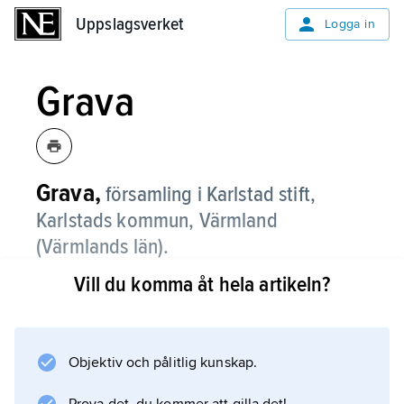
Uppslagsverket
Uppslagsverket
Logga in
Grava
Grava,
församling i Karlstad stift,
Karlstads kommun, Värmland
(Värmlands län).
Vill du komma åt hela artikeln?
Grava består av en delvis öppen, delvis
skogbeväxt slättbygd på båda sidor av nedre
Klarälven.
Objektiv och pålitlig kunskap.