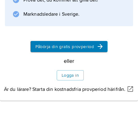
Prova det, du kommer att gilla det!
Information om artikeln
Marknadsledare i Sverige.
Påbörja din gratis provperiod
eller
Logga in
Är du lärare? Starta din kostnadsfria provperiod härifrån.