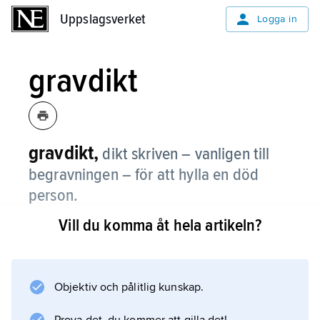
Uppslagsverket
Uppslagsverket
Logga in
gravdikt
gravdikt,
dikt skriven – vanligen till
begravningen – för att hylla en död
person.
Vill du komma åt hela artikeln?
Hyllningsdikter till döda förekom redan under
antiken i form av epigram men också som
längre panegyriska dikter. Från renässansen
blev gravdikten under lång tid en viktig genre
Objektiv och pålitlig kunskap.
inom