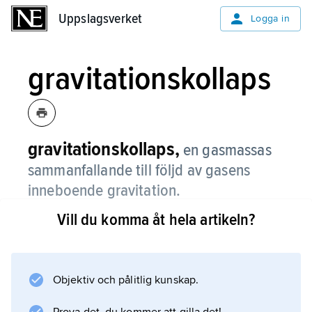
Uppslagsverket
Uppslagsverket
Logga in
gravitationskollaps
gravitationskollaps,
en gasmassas
sammanfallande till följd av gasens
inneboende gravitation.
Vill du komma åt hela artikeln?
Vintergatan och andra galaxer, liksom
stjärnorna i dem, har sannolikt en gång bildats
genom sådana kollapser. Gravitationskollaps
inträder när trycket i en gasmassa ej längre
Objektiv och pålitlig kunskap.
kan balansera gravitationen.