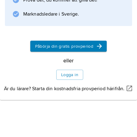
Prova det, du kommer att gilla det!
Marknadsledare i Sverige.
Information om artikeln
Påbörja din gratis provperiod
eller
Logga in
Är du lärare? Starta din kostnadsfria provperiod härifrån.