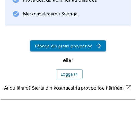
Prova det, du kommer att gilla det!
Marknadsledare i Sverige.
Påbörja din gratis provperiod
eller
Logga in
Är du lärare? Starta din kostnadsfria provperiod härifrån.