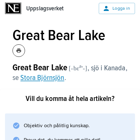
Uppslagsverket
Uppslagsverket
Logga in
Great Bear Lake
Great Bear Lake
ə
,
sjö i Kanada,
[-bɛ
ʹ-]
se
Stora Björnsjön
.
Vill du komma åt hela artikeln?
Information om artikeln
Objektiv och pålitlig kunskap.