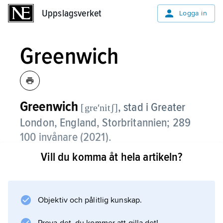
Uppslagsverket
Uppslagsverket
Logga in
Greenwich
Greenwich
,
stad i Greater
[greʹnitʃ]
London, England, Storbritannien; 289
100 invånare (2021).
Vill du komma åt hela artikeln?
Greenwich ligger vid Themsens södra sida
öster om Londons centrum. Staden består
främst av bostadsområden för övre
medelklassen, men här finns även
Objektiv och pålitlig kunskap.
industriområden som Woolwich och Abbey