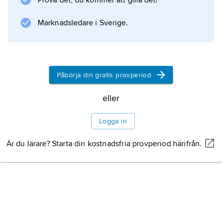
Prova det, du kommer att gilla det!
Wood. I de östra delarna ligger den nya
stadsdelen Thamesmead. I hamnen ligger
Marknadsledare i Sverige.
klipperskeppet Cutty Sark.
Påbörja din gratis provperiod
Information om artikeln
eller
Logga in
Är du lärare? Starta din kostnadsfria provperiod härifrån.