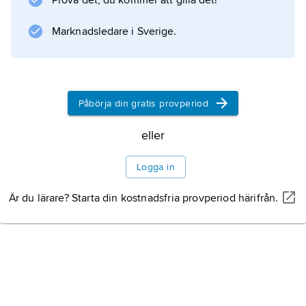
Prova det, du kommer att gilla det!
Marknadsledare i Sverige.
Information om artikeln
Påbörja din gratis provperiod
eller
Logga in
Är du lärare? Starta din kostnadsfria provperiod härifrån.