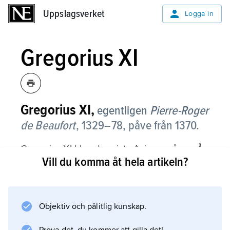
Uppslagsverket
Uppslagsverket
Logga in
Gregorius XI
Gregorius
XI
,
egentligen
Pierre-Roger
de Beaufort
,
1329–78, påve från 1370.
Gregorius XI blev den siste Avignonpåven. År
Vill du komma åt hela artikeln?
1377 företog han sitt intåg i Rom och gjorde
Vatikanen till sitt residens. I en bulla samma år
fördömde han
John Wycliffes
Objektiv och pålitlig kunskap.
läror.