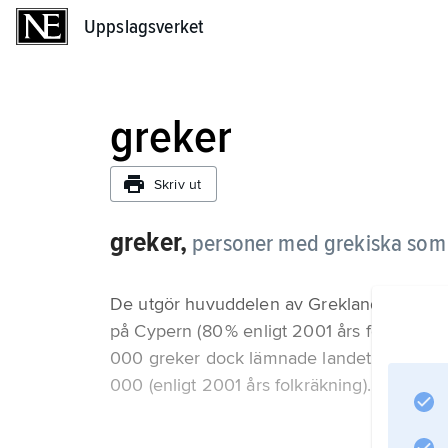
Uppslagsverket
Uppslagsverket
greker
Skriv ut
greker,
personer med grekiska som
De utgör huvuddelen av Greklands befolkn
på Cypern (80 % enligt 2001 års folkräkning
000 greker dock lämnade landet efter kolla
000 (enligt 2001 års folkräkning). Uppgift