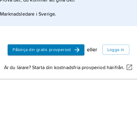
Prova det, du kommer att gilla det!
Marknadsledare i Sverige.
eller
Påbörja din gratis provperiod
Logga in
Är du lärare? Starta din kostnadsfria provperiod härifrån.