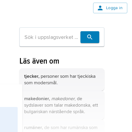
Logga in
Läs även om
tjecker,
personer som har tjeckiska
som modersmål.
makedonier,
makedoner
, de
sydslaver som talar
makedonska
, ett
bulgariskan närstående språk.
rumäner,
de som har
rumänska
som