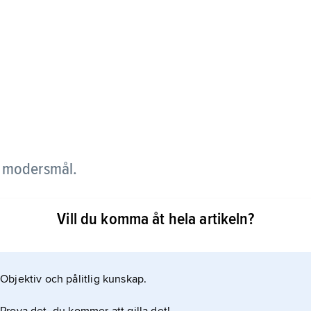
 modersmål.
ing men återfinns som majoritetsbefolkning även
Vill du komma åt hela artikeln?
). Grekiska minoriteter lever i Albanien, där 180
psen på 1990-talet; i dag uppgår de till högst 90
erna från Albanien är dock osäkra eftersom
Objektiv och pålitlig kunskap.